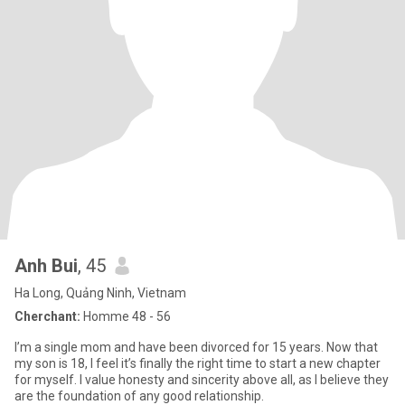
Anh Bui
, 45
Ha Long, Quảng Ninh, Vietnam
Cherchant:
Homme 48 - 56
I’m a single mom and have been divorced for 15 years. Now that
my son is 18, I feel it’s finally the right time to start a new chapter
for myself. I value honesty and sincerity above all, as I believe they
are the foundation of any good relationship.