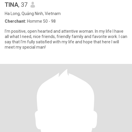
TINA
, 37
Ha Long, Quảng Ninh, Vietnam
Cherchant:
Homme 50 - 98
I'm positive, open hearted and attentive woman. In my life I have
all what I need, nice friends, friendly family and favorite work. I can
say that I'm fully satisfied with my life and hope that here I will
meet my special man!